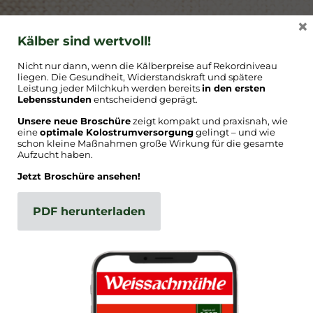
×
Die extrudierte Leinsaat bewirkt eine optimale
Kälber sind wertvoll!
Verfügbarkeit des Leinöls in der Milchkuh. Durch
die Extrusion wird die Leinschale aufgeschlossen
Nicht nur dann, wenn die Kälberpreise auf Rekordniveau
und die im Lein enthaltenen Blausäuren werden
liegen. Die Gesundheit, Widerstandskraft und spätere
inaktiviert.
Leistung jeder Milchkuh werden bereits
in den ersten
Lebensstunden
entscheidend geprägt.
Unsere neue Broschüre
zeigt kompakt und praxisnah, wie
Info:
eine
optimale Kolostrumversorgung
gelingt – und wie
Bedarf einer Kuh an Omega-3-Fettsäuren: 180 -
schon kleine Maßnahmen große Wirkung für die gesamte
200g/ Tag bei 22 kg TM-Auf-nahme in den ersten
Aufzucht haben.
100 Tagen.
Jetzt Broschüre ansehen!
PDF herunterladen