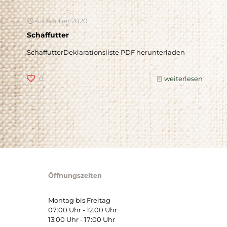
4. Oktober 2020
Schaffutter
SchaffutterDeklarationsliste PDF herunterladen
0
weiterlesen
×
Kälber sind wertvoll!
Nicht nur dann, wenn die Kälberpreise auf Rekordniveau
liegen. Die Gesundheit, Widerstandskraft und spätere
Leistung jeder Milchkuh werden bereits
in den ersten
Lebensstunden
entscheidend geprägt.
Öffnungszeiten
Unsere neue Broschüre
zeigt kompakt und praxisnah, wie
eine
optimale Kolostrumversorgung
gelingt – und wie
Montag bis Freitag
schon kleine Maßnahmen große Wirkung für die gesamte
Aufzucht haben.
07:00 Uhr - 12.00 Uhr
13:00 Uhr - 17:00 Uhr
Jetzt Broschüre ansehen!