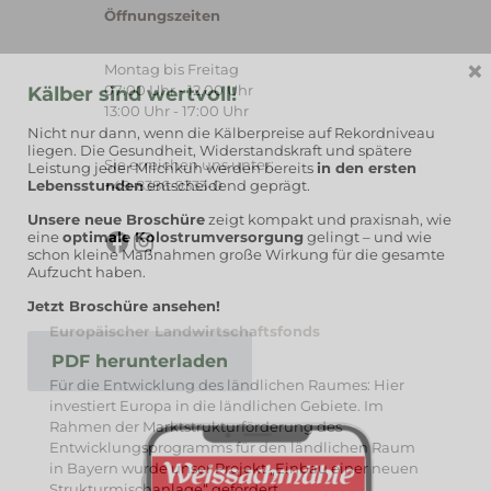
Öffnungszeiten
×
Montag bis Freitag
07:00 Uhr - 12.00 Uhr
Kälber sind wertvoll!
13:00 Uhr - 17:00 Uhr
Nicht nur dann, wenn die Kälberpreise auf Rekordniveau
liegen. Die Gesundheit, Widerstandskraft und spätere
Sie erreichen uns unter:
Leistung jeder Milchkuh werden bereits
in den ersten
Lebensstunden
entscheidend geprägt.
+49-8386-9333-0
Unsere neue Broschüre
zeigt kompakt und praxisnah, wie
Facebook
Instagram
eine
optimale Kolostrumversorgung
gelingt – und wie
schon kleine Maßnahmen große Wirkung für die gesamte
Aufzucht haben.
Jetzt Broschüre ansehen!
Europäischer Landwirtschaftsfonds
PDF herunterladen
Für die Entwicklung des ländlichen Raumes: Hier
investiert Europa in die ländlichen Gebiete. Im
Rahmen der Marktstrukturförderung des
Entwicklungsprogramms für den ländlichen Raum
in Bayern wurde unser Projekt „Einbau einer neuen
Strukturmischanlage“ gefördert.