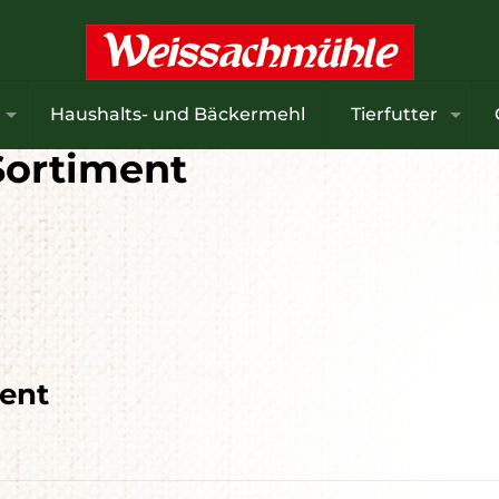
Haushalts- und Bäckermehl
Tierfutter
Sortiment
ber sind wertvoll!
nur dann, wenn die Kälberpreise auf Rekordniveau liege
heit, Widerstandskraft und spätere Leistung jeder Mi
n bereits
in den ersten Lebensstunden
entscheidend
t.
e neue Broschüre
zeigt kompakt und praxisnah, wie ei
ale Kolostrumversorgung
gelingt – und wie schon klei
hmen große Wirkung für die gesamte Aufzucht haben.
ment
 Broschüre ansehen!
 herunterladen