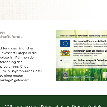
her
chaftsfonds
icklung des ländlichen
investiert Europa in die
ebiete. Im Rahmen der
rförderung des
sprogramms für den
aum in Bayern wurde unser
bau einer neuen
anlage“ gefördert.
AGB
|
Impressum
|
Datenschutzerklärung
|
Kontakt