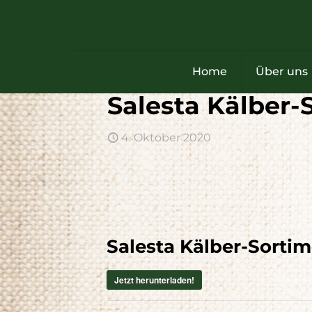
Home
Über uns
Salesta Kälber-
Käl
4. Oktober 2020
Nicht 
Gesund
werde
gepräg
Unser
optim
Maßna
Salesta Kälber-Sorti
Jetzt
Jetzt herunterladen!
PDF