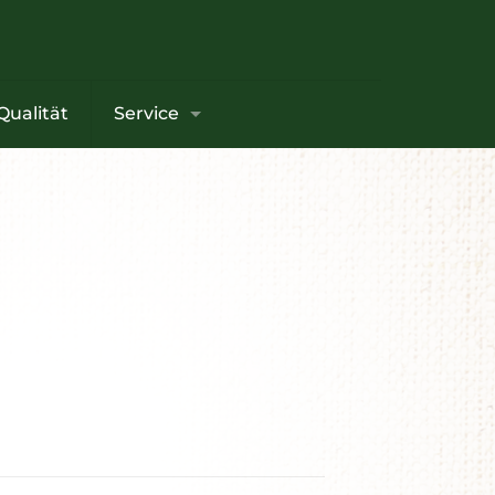
Qualität
Service
×
n. Die
lchkuh
ne
ne