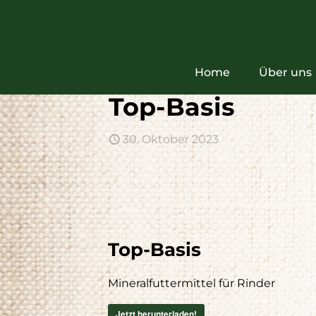
Home
Über uns
Top-Basis
Käl
30. Oktober 2023
Nicht 
Gesund
werde
gepräg
Unser
optim
Maßna
Top-Basis
Jetzt
Mineralfuttermittel für Rinder
PDF
Jetzt herunterladen!