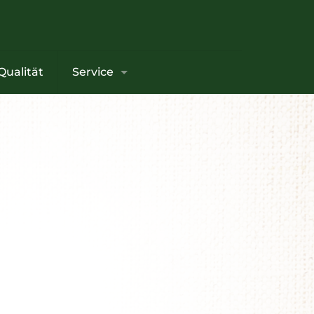
Qualität
Service
×
n. Die
lchkuh
ne
ne