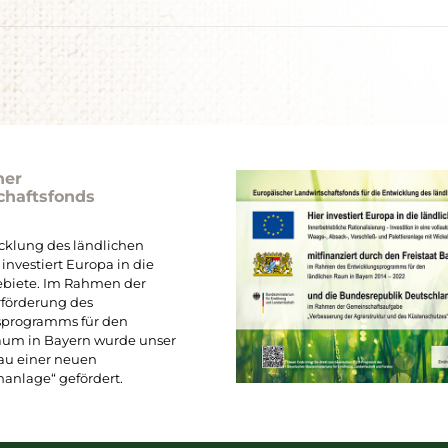
her
chaftsfonds
icklung des ländlichen
investiert Europa in die
ebiete. Im Rahmen der
rförderung des
sprogramms für den
aum in Bayern wurde unser
bau einer neuen
anlage“ gefördert.