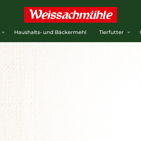
Haushalts- und Bäckermehl
Tierfutter
ber sind wertvoll!
nur dann, wenn die Kälberpreise auf Rekordniveau liege
heit, Widerstandskraft und spätere Leistung jeder Mi
n bereits
in den ersten Lebensstunden
entscheidend
t.
e neue Broschüre
zeigt kompakt und praxisnah, wie ei
ale Kolostrumversorgung
gelingt – und wie schon klei
hmen große Wirkung für die gesamte Aufzucht haben.
 Broschüre ansehen!
 herunterladen