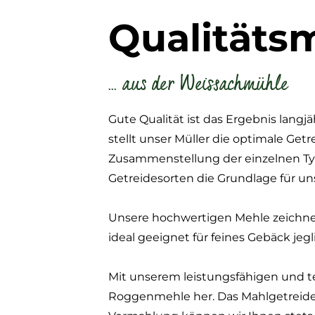
Qualitäts
... aus der Weissachmühle
Gute Qualität ist das Ergebnis lan
stellt unser Müller die optimale G
Zusammenstellung der einzelnen Typ
Getreidesorten die Grundlage für un
Käl
Unsere hochwertigen Mehle zeichnen
ideal geeignet für feines Gebäck jegl
Nicht 
Gesund
werde
Mit unserem leistungsfähigen und 
gepräg
Roggenmehle her. Das Mahlgetreid
Unser