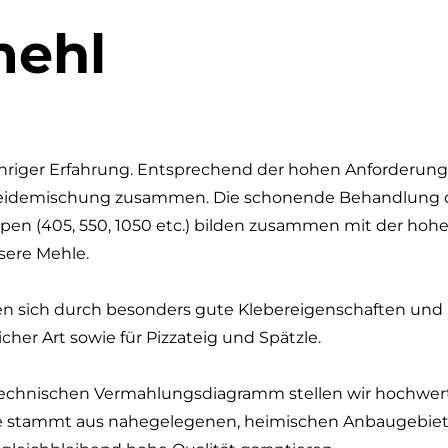
mehl
gjähriger Erfahrung. Entsprechend der hohen Anforderun
etreidemischung zusammen. Die schonende Behandlung d
en (405, 550, 1050 etc.) bilden zusammen mit der hoh
sere Mehle.
ber sind wertvoll!
 sich durch besonders gute Klebereigenschaften und Ba
icher Art sowie für Pizzateig und Spätzle.
nur dann, wenn die Kälberpreise auf Rekordniveau liege
heit, Widerstandskraft und spätere Leistung jeder Mi
n bereits
in den ersten Lebensstunden
entscheidend
technischen Vermahlungsdiagramm stellen wir hochwert
t.
e stammt aus nahegelegenen, heimischen Anbaugebiet
e neue Broschüre
zeigt kompakt und praxisnah, wie ei