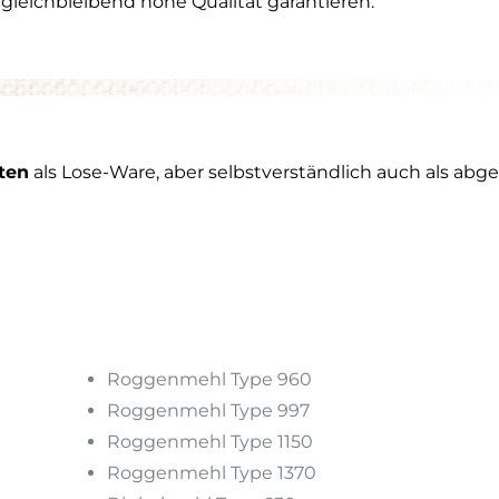
leichbleibend hohe Qualität garantieren.
ale Kolostrumversorgung
gelingt – und wie schon klei
hmen große Wirkung für die gesamte Aufzucht haben.
 Broschüre ansehen!
 herunterladen
ten
als Lose-Ware, aber selbstverständlich auch als abge
Roggenmehl Type 960
Roggenmehl Type 997
Roggenmehl Type 1150
Roggenmehl Type 1370